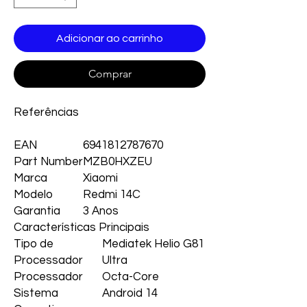
Adicionar ao carrinho
Comprar
Referências
EAN
6941812787670
Part Number
MZB0HXZEU
Marca
Xiaomi
Modelo
Redmi 14C
Garantia
3 Anos
Características Principais
Tipo de
Mediatek Helio G81
Processador
Ultra
Processador
Octa-Core
Sistema
Android 14