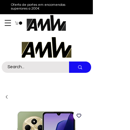
Oferta de portes em encomendas
superiores a 200€
Sobre nós
Contacto
Call Us