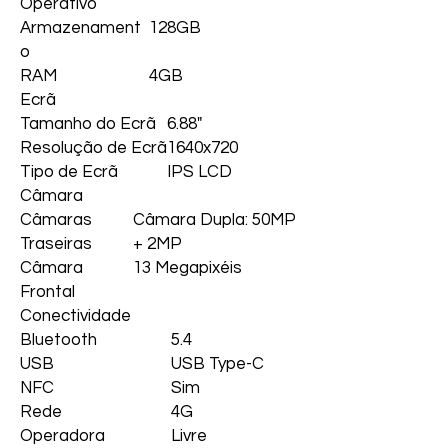
Operativo
Armazenament
128GB
o
RAM
4GB
Ecrã
Tamanho do Ecrã
6.88"
Resolução de Ecrã
1640x720
Tipo de Ecrã
IPS LCD
Câmara
Câmaras
Câmara Dupla: 50MP
Traseiras
+ 2MP
Câmara
13 Megapixéis
Frontal
Conectividade
Bluetooth
5.4
USB
USB Type-C
NFC
Sim
Rede
4G
Operadora
Livre