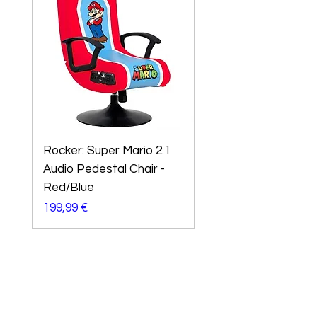
Rocker: Super Mario 2.1
X-Rocker Sony
Audio Pedestal Chair -
Playstation Amarok
Red/Blue
Preço
299,99 €
Preço
199,99 €
Precisa de
ajuda?
Entre em contacto com um colaborador para