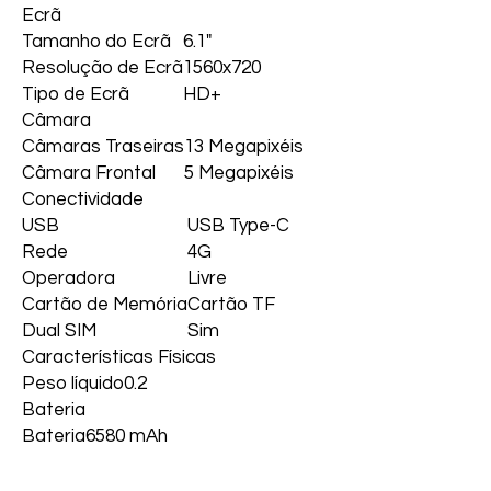
Ecrã
Tamanho do Ecrã
6.1"
Resolução de Ecrã
1560x720
Tipo de Ecrã
HD+
Câmara
Câmaras Traseiras
13 Megapixéis
Câmara Frontal
5 Megapixéis
Conectividade
USB
USB Type-C
Rede
4G
Operadora
Livre
Cartão de Memória
Cartão TF
Dual SIM
Sim
Características Físicas
Peso líquido
0.2
Bateria
Bateria
6580 mAh