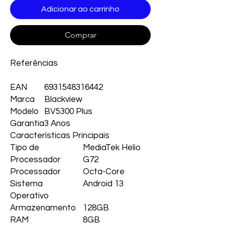
Adicionar ao carrinho
Comprar
Referências
EAN
6931548316442
Marca
Blackview
Modelo
BV5300 Plus
Garantia
3 Anos
Características Principais
Tipo de
MediaTek Helio
Processador
G72
Processador
Octa-Core
Sistema
Android 13
Operativo
Armazenamento
128GB
RAM
8GB