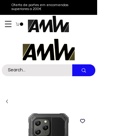
Oferta de portes em encomendas
superiores a 200€
Sobre nós
Contacto
Call Us