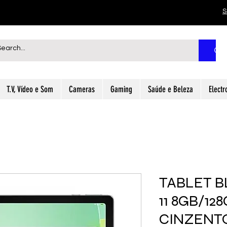
S
T.V, Vídeo e Som
Cameras
Gaming
Saúde e Beleza
Electr
TABLET B
11 8GB/128
CINZENT