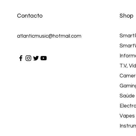
Contacto
Shop
Smart
atlanticmusic@hotmail.com
Smart
Inform
T.V, V
Camer
Gamin
Saúde 
Electr
Vapes
Instru