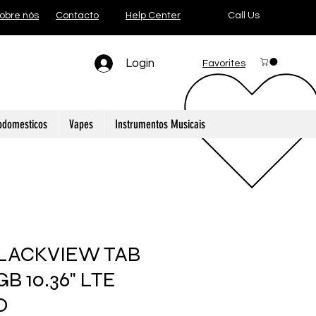
obre nós
Contacto
Help Center
Call Us
Login
Favorites
odomesticos
Vapes
Instrumentos Musicais
LACKVIEW TAB
GB 10.36" LTE
O