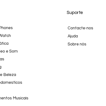
Suporte
Phones
Contacte-nos
Watch
Ajuda
ática
Sobre nós
ídeo e Som
as
g
e Beleza
odomesticos
mentos Musicais