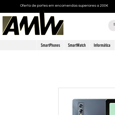
Oferta de portes em encomendas superiores a 200€
SmartPhones
SmartWatch
Informática