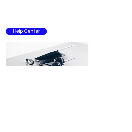
ajuda?
Entre em contacto com um colaborador para
esclarecimentos
Help Center
Contacto
atlanticmusic@hotmail.com