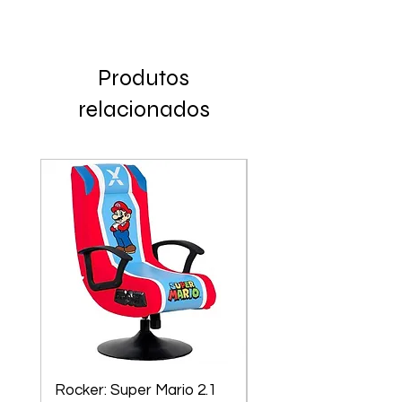
Produtos
relacionados
Rocker: Super Mario 2.1
X-Rocker Sony