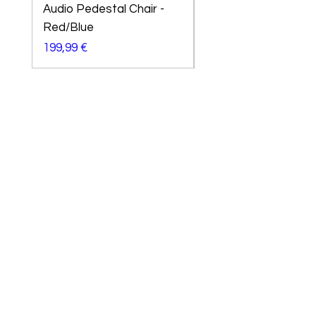
Audio Pedestal Chair -
Playstation Amarok
Red/Blue
Preço
299,99 €
Preço
199,99 €
Precisa de