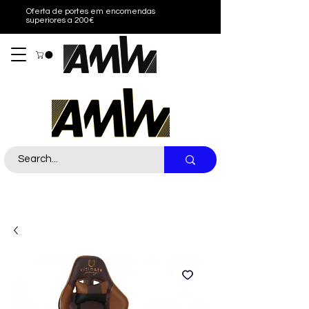
Oferta de portes em encomendas
superiores a 200€
Sobre nós
Contacto
Call Us