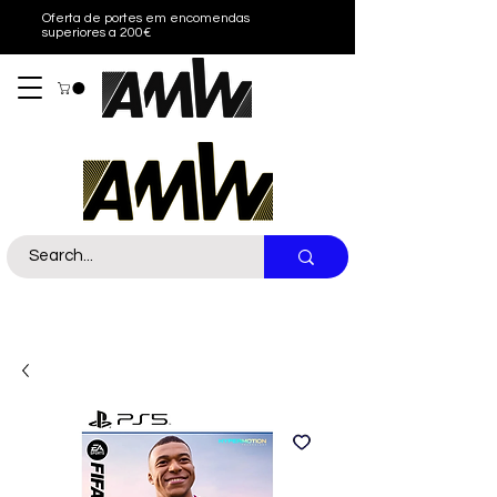
Oferta de portes em encomendas
superiores a 200€
Sobre nós
Contacto
Call Us