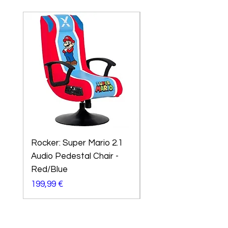
Rocker: Super Mario 2.1
X-Rocker Sony
Audio Pedestal Chair -
Playstation Amarok
Red/Blue
Preço
299,99 €
Preço
199,99 €