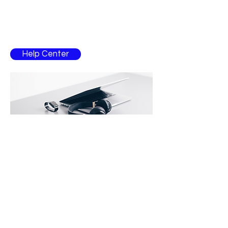
ajuda?
Entre em contacto com um colaborador para
esclarecimentos
Help Center
Contacto
atlanticmusic@hotmail.com