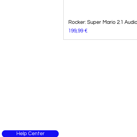
Rocker: Super Mario 2.1 Audi
Preço
199,99 €
Precisa de ajuda?
Entre em contacto com um colaborador para
esclarecimentos
Help Center