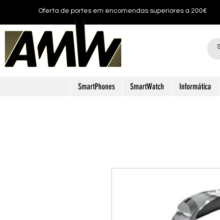
Oferta de portes em encomendas superiores a 200€
SmartPhones
SmartWatch
Informática