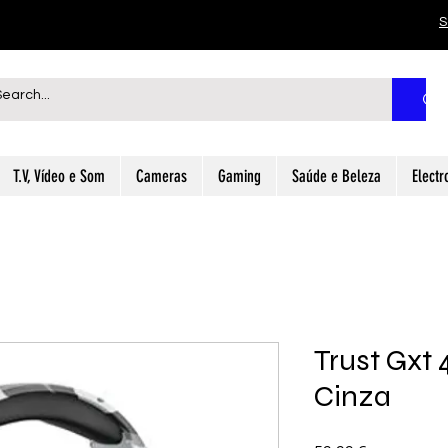
S
T.V, Vídeo e Som
Cameras
Gaming
Saúde e Beleza
Electr
Trust Gxt 
Cinza