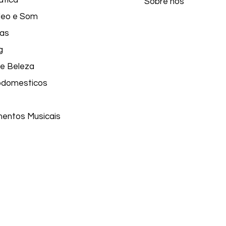
ática
Sobre nós
ídeo e Som
as
g
e Beleza
odomesticos
mentos Musicais