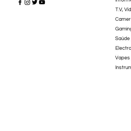
Inform
T.V, V
Camer
Gamin
Saúde 
Electr
Vapes
Instru