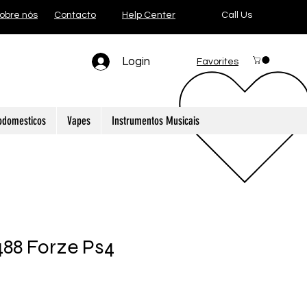
obre nós
Contacto
Help Center
Call Us
Login
Favorites
odomesticos
Vapes
Instrumentos Musicais
488 Forze Ps4