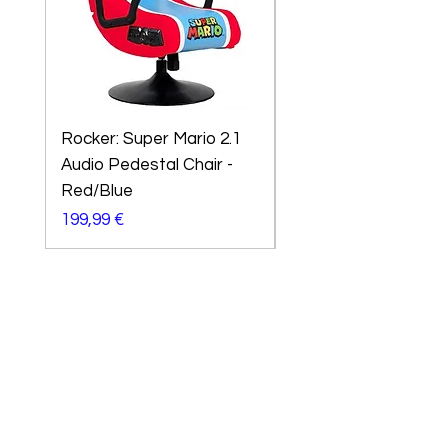
Rocker: Super Mario 2.1
X-Rocker Sony
Audio Pedestal Chair -
Playstation Amarok
Red/Blue
Preço
299,99 €
Preço
199,99 €
Precisa de