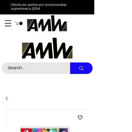
Oferta de portes em encomendas
superiores a 200€
Sobre nós
Contacto
Call Us