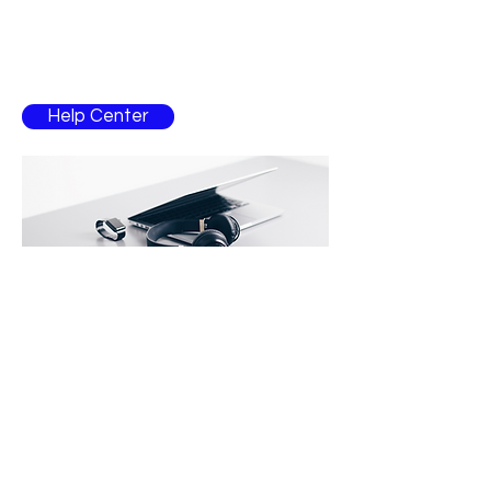
ajuda?
Entre em contacto com um colaborador para
esclarecimentos
Help Center
Contacto
atlanticmusic@hotmail.com