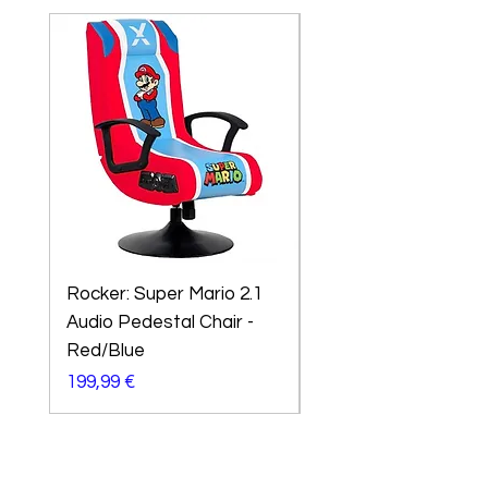
Rocker: Super Mario 2.1
X-Rocker Sony
Audio Pedestal Chair -
Playstation Amarok
Red/Blue
Preço
299,99 €
Preço
199,99 €