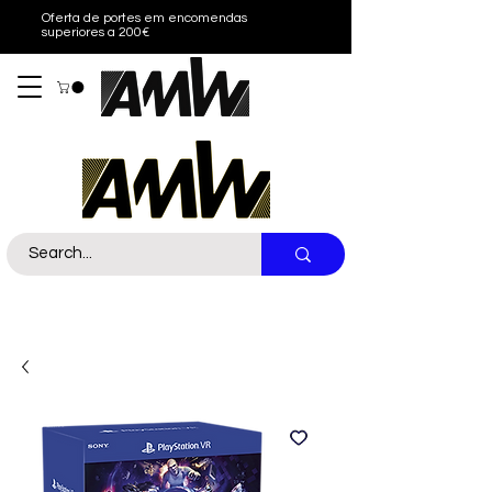
Oferta de portes em encomendas
superiores a 200€
Sobre nós
Contacto
Call Us