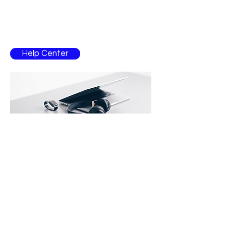
ajuda?
Entre em contacto com um colaborador para
esclarecimentos
Help Center
Contacto
atlanticmusic@hotmail.com