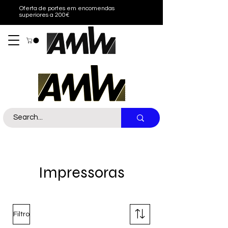
Oferta de portes em encomendas
superiores a 200€
Sobre nós
Contacto
Call Us
Impressoras
Filtro